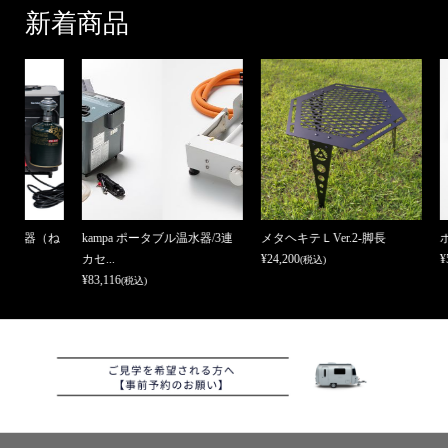
新着商品
ね
kampa ポータブル温水器/3連
メタヘキテＬVer.2-脚長
ポータブル
カセ...
¥24,200
¥55,000
(税込)
(税込
¥83,116
(税込)