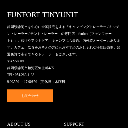
FUNFORT TINYUNIT
静岡県静岡市を中心に全国販売をする「キャンピングトレーラー / キッチ
ントレーラー / テントトレーラー」の専門店「funfort（ファンフォー
ト）」。旅行やアウトドア、キャンプにも最適。内外装オーダーも承りま
す。カフェ、飲食をお考えの方にもおすすめのおしゃれな移動販売車。普
通免許で牽引できるトレーラーもございます。
〒422-8009
静岡県静岡市駿河区弥生町4-72
TEL: 054-262-1133
9:00AM ～ 17:00PM （定休日：木曜日）
お問合わせ
ABOUT US
SUPPORT