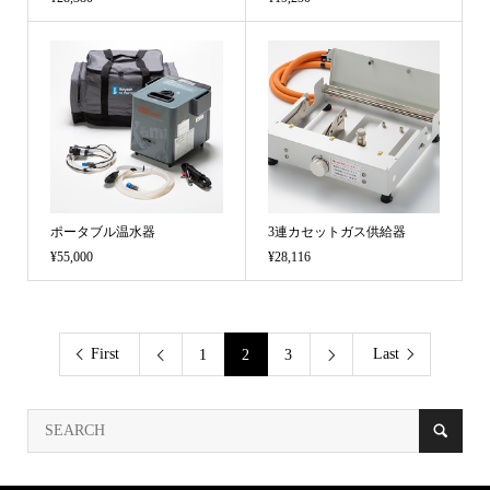
ポータブル温水器
3連カセットガス供給器
¥55,000
¥28,116
(税込)
(税込)
First
Last
1
2
3

