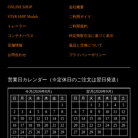
ONLINE SHOP
会社概要
STAR SHIP Models
ご利用ガイド
トレーラー
ご利用規約
コンテナハウス
特定商取引法に基づく表示
店舗情報
返品と交換について
お問合わせ
プライバシーポリシー
営業日カレンダー（※定休日のご注文は翌日発送）
今月(2026年8月)
翌月(2026年9月)
日
月
火
水
木
金
土
日
月
火
水
木
金
土
1
1
2
3
4
5
2
3
4
5
6
7
8
6
7
8
9
10
11
12
9
10
11
12
13
14
15
13
14
15
16
17
18
19
16
17
18
19
20
21
22
20
21
22
23
24
25
26
23
24
25
26
27
28
29
27
28
29
30