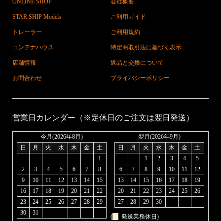
ONLINE SHOP
会社概要
STAR SHIP Models
ご利用ガイド
トレーラー
ご利用規約
コンテナハウス
特定商取引法に基づく表示
店舗情報
返品と交換について
お問合わせ
プライバシーポリシー
営業日カレンダー（※定休日のご注文は翌日発送）
今月(2026年8月)
翌月(2026年9月)
日
月
火
水
木
金
土
日
月
火
水
木
金
土
1
1
2
3
4
5
2
3
4
5
6
7
8
6
7
8
9
10
11
12
9
10
11
12
13
14
15
13
14
15
16
17
18
19
16
17
18
19
20
21
22
20
21
22
23
24
25
26
23
24
25
26
27
28
29
27
28
29
30
30
31
(
発送業務休日)