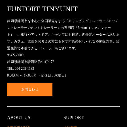
FUNFORT TINYUNIT
静岡県静岡市を中心に全国販売をする「キャンピングトレーラー / キッチ
ントレーラー / テントトレーラー」の専門店「funfort（ファンフォー
ト）」。旅行やアウトドア、キャンプにも最適。内外装オーダーも承りま
す。カフェ、飲食をお考えの方にもおすすめのおしゃれな移動販売車。普
通免許で牽引できるトレーラーもございます。
〒422-8009
静岡県静岡市駿河区弥生町4-72
TEL: 054-262-1133
9:00AM ～ 17:00PM （定休日：木曜日）
お問合わせ
ABOUT US
SUPPORT